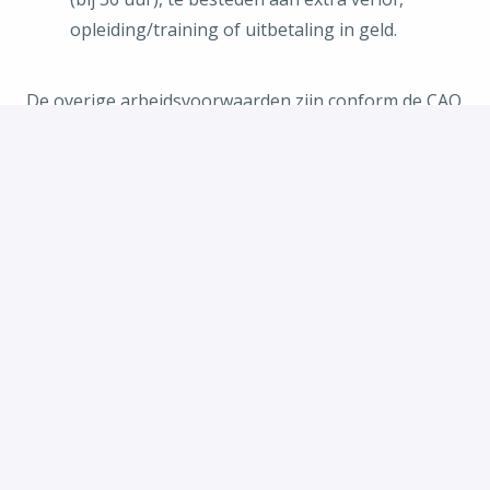
opleiding/training of uitbetaling in geld.
De overige arbeidsvoorwaarden zijn conform de CAO
GGZ.
Nieuwsgierig geworden?
Voor inhoudelijke informatie kun je contact
opnemen met Mariska van de Ven, teamleider, via tel.
0653327059 of
Mariska.vandeven@ggzbreburg.nl
.
Maak gebruik van de button op deze pagina voor
het doorsturen van je cv en toelichting.
Bijzonderheden