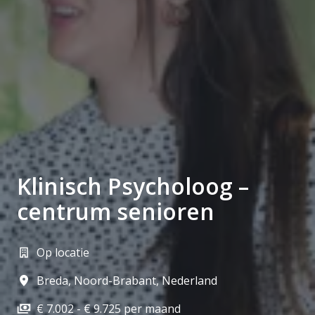
Klinisch Psycholoog –
centrum senioren
Op locatie
Breda
,
Noord-Brabant
,
Nederland
€ 7.002 - € 9.725 per maand