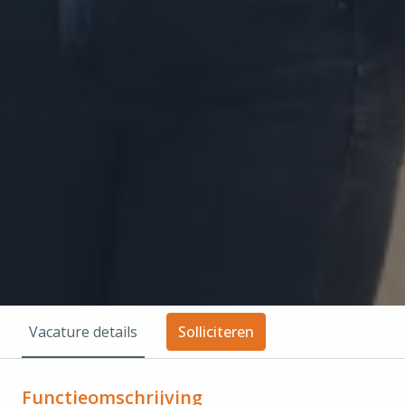
Vacature details
Solliciteren
Functieomschrijving