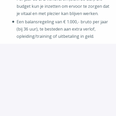
budget kun je inzetten om ervoor te zorgen dat
je vitaal en met plezier kan blijven werken.
Een balansregeling van € 1.000,- bruto per jaar
(bij 36 uur), te besteden aan extra verlof,
opleiding/training of uitbetaling in geld.
De overige arbeidsvoorwaarden zijn conform de CAO
GGZ.
Nieuwsgierig geworden?
Voor meer informatie kun je contact opnemen met
Rohan van der Poel, teamleider, telnr. 06-82044624.
Bijzonderheden