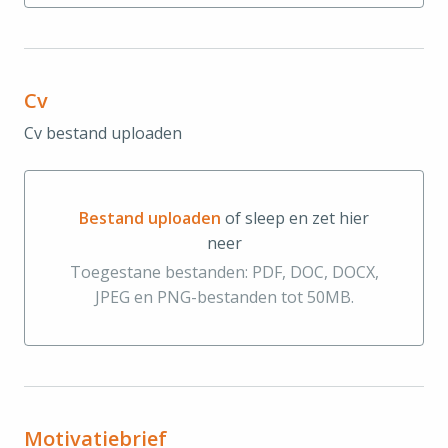
Cv
Cv bestand uploaden
Bestand uploaden
of sleep en zet hier
neer
Bestand uploaden of sleep en zet hier neer
Toegestane bestanden: PDF, DOC, DOCX,
JPEG en PNG-bestanden tot 50MB.
Motivatiebrief