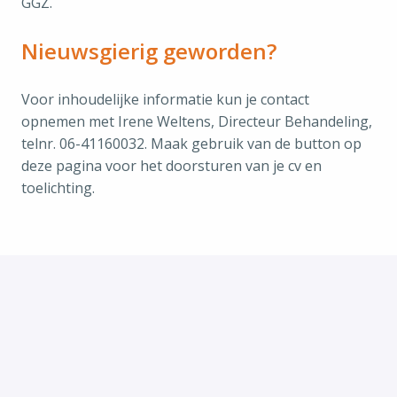
GGZ.
Nieuwsgierig geworden?
Voor inhoudelijke informatie kun je contact
opnemen met Irene Weltens, Directeur Behandeling,
telnr. 06-41160032. Maak gebruik van de button op
deze pagina voor het doorsturen van je cv en
toelichting.
Bijzonderheden
Een Verklaring Omtrent het Gedrag (VOG) en een
referentiecheck maken onderdeel uit van onze
selectieprocedure.