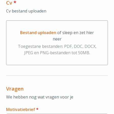
Cv
*
Cv bestand uploaden
Bestand uploaden
of sleep en zet hier
neer
Bestand uploaden of sleep en zet hier neer
Toegestane bestanden: PDF, DOC, DOCX,
JPEG en PNG-bestanden tot 50MB.
Vragen
We hebben nog wat vragen voor je
Motivatiebrief
*