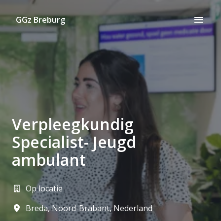
Overslaan
naar
GGz Breburg
Homepagina
content
Verpleegkundig
Specialist- Jeugd
ambulant
Op locatie
Breda
,
Noord-Brabant
,
Nederland