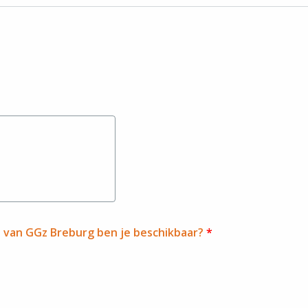
aden of sleep en zet hier neer
d van GGz Breburg ben je beschikbaar?
*