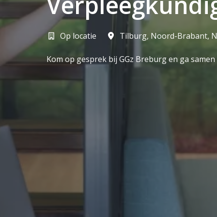
Verpleegkundi
Op locatie
Tilburg
,
Noord-Brabant
,
N
Kom op gesprek bij GGz Breburg en ga samen m