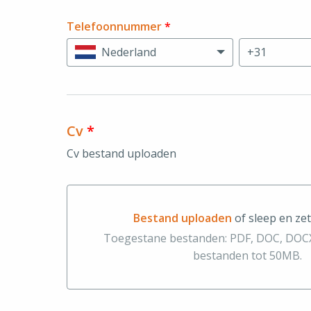
Telefoonnummer
*
Nederland
Cv
*
Cv bestand uploaden
Bestand uploaden
of sleep en zet
Bestand uploaden of sleep en zet hier 
Toegestane bestanden: PDF, DOC, DOCX
bestanden tot 50MB.