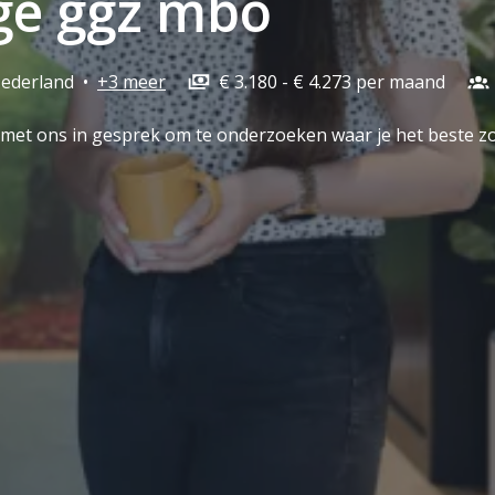
ge ggz mbo
ederland
•
+3 meer
€ 3.180 - € 4.273 per maand
et ons in gesprek om te onderzoeken waar je het beste zo