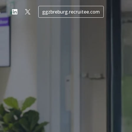
s
ggzbreburg.recruitee.com