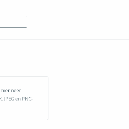
 hier neer
neer
, JPEG en PNG-