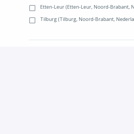
Etten-Leur (Etten-Leur, Noord-Brabant, 
Tilburg (Tilburg, Noord-Brabant, Nederl
Wettelijke overeenkomsten
(Zie onderstaande link).
privacyverklaring-ggz-breburg.pdf (ggzbr